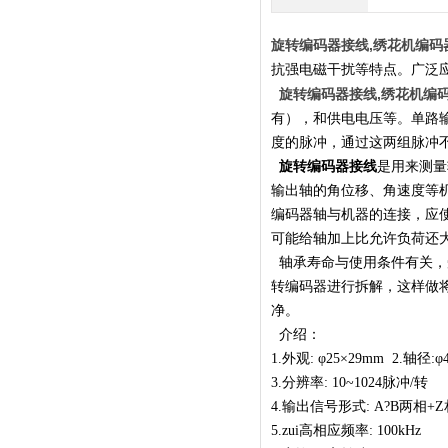
旋转编码器接线,绣花机编码
抗强电磁干扰等特点。广泛
旋转编码器接线,绣花机编
有），和供电电压等。单路输
度的脉冲，通过这两组脉冲
旋转编码器接线
是用来测量
输出轴的角位移、角速度等
编码器轴与机器的连接，应
可能给轴加上比允许负荷还
轴承寿命与使用条件有关，
转编码器进行拆解，这样做
净。
介绍：
1.外观: φ25×29mm 2.轴径
3.分辨率: 10~1024脉冲/转
4.输出信号形式: A?B两
5.zui高相应频率: 100kHz