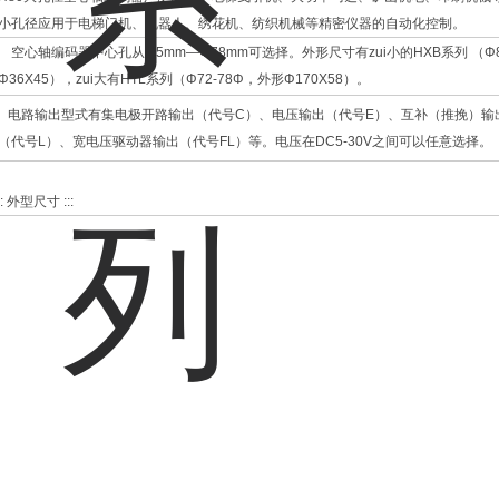
小孔径应用于电梯门机、机器人、绣花机、纺织机械等精密仪器的自动化控制。
空心轴编码器中心孔从Φ5mm—Φ78mm可选择。外形尺寸有zui小的HXB系列 （
Φ36X45），zui大有HTL系列（Φ72-78Φ，外形Φ170X58）。
电路输出型式有集电极开路输出（代号C）、电压输出（代号E）、互补（推挽）输
（代号L）、宽电压驱动器输出（代号FL）等。电压在DC5-30V之间可以任意选择。
:: 外型尺寸 :::