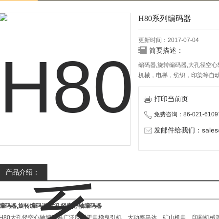
H80系列编码器
更新时间：2017-07-04
简要描述：
编码器,旋转编码器,大孔径空
机械，电梯，纺织，印染等自
H80系列编码器是广泛应用于
打印当前页
传动设备上，具有优秀的抗机
免费咨询：86-021-6109
荷，轴套设计可以直接在驱动
全长的使用寿命。既能满足精
发邮件给我们：sales@d
产品。
产品介绍：
编码器,旋转编码器,大孔径空心轴编码器
H80大孔径空心轴编码器广泛应用于电梯曳引机、大功率马达、矿山机电、印刷机械