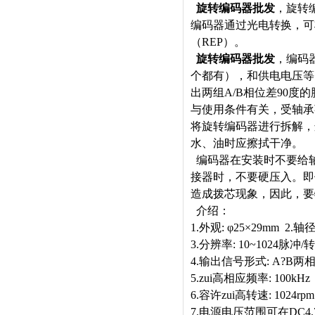
旋转编码器批发
，
旋转
编码器通过光电转换，可
（REP）。
旋转编码器批发
，编码
个都有），和供电电压等
出两组A/B相位差90
与使用条件有关，受轴承
将旋转编码器进行拆解，
水、油时应擦拭干净。
编码器在安装时不要给
接器时，不要硬压入。即
造成拨芯现象，因此，要
介绍：
1.外观: φ25×29mm 2.
3.分辨率: 10~1024脉冲/
4.输出信号形式: A?B
5.zui高相应频率: 100kHz
6.容许zui高转速: 1024rp
7.电源电压范围可在DC4.