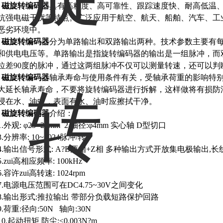
磁
旋转编码器
具有高精度、高可靠性、跟踪速度快、耐高低温
抗强电磁干扰等特点。广泛应用于航空、航天、船舶、汽车、工
恶劣环境中。
磁
旋转编码器
分为单路输出和双路输出两种。技术参数主要有
和供电电压等。单路输出是指旋转编码器的输出是一组脉冲，而双
位差90度的脉冲，通过这两组脉冲不仅可以测量转速，还可以判
磁
旋转编码器
轴承寿命与使用条件有关，受轴承荷重的影响特
大延长轴承寿命，
不要将旋转编码器进行拆解，这样做将有损防
浸在水、油中，表面有水、油时应擦拭干净。
磁
旋转编码器
介绍：
1.外观: φ25×29mm 2.轴径:φ4mm 实心轴 D型切口
3.分辨率: 10~1024脉冲/转
4.输出信号形式: A?B两相+Z相 多种输出方式开放集电极输出,
5.zui高相应频率: 100kHz
6.容许zui高转速: 1024rpm
7.电源电压范围可在DC4.75~30V之间变化
8.输出形式:推拉输出 带部分负载短路保护回路
9.荷重:径向:50N 轴向:30N
10.起动扭矩 防尘:≤0.003N?m