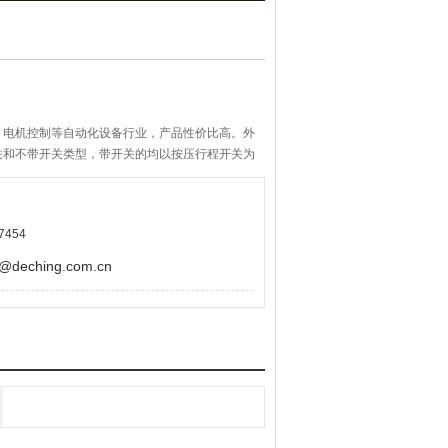
，电机控制等自动化设备行业，产品性价比高。外
关和不带开关类型，带开关的均以按压行程开关为
择，按压触感佳，轴心晃动极小，旋转时有一定手
7454
eching.com.cn