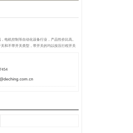
械，电机控制等自动化设备行业，产品性价比高。
开关和不带开关类型，带开关的均以按压行程开关
选择，按压触感佳，轴心晃动极小，旋转时有一定
7454
eching.com.cn