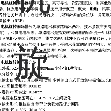
电机
旋转编码器
具有高精度、高可靠性、跟踪速度快、耐高低
动、抗强电磁干扰等特点。广泛应用于航空、航天、船舶、汽车
各种恶劣环境中，通过光电转换，可将输出轴的角位移、角速度
量输出（REP）
电机
旋转编码器
分为单路输出和双路输出两种。技术参数主要
有），和供电电压等。单路输出是指旋转编码器的输出是一组脉
组A/B相位差90度的脉冲，通过这两组脉冲不仅可以测量转速，
编码器轴承寿命与使用条件有关，受轴承荷重的影响特别大。
轴承寿命，
不要将旋转编码器进行拆解，这样做将有损防油和防
水、油中，表面有水、油时应擦拭干净。
电机
旋转编码器
介绍：
1.外观: φ25×29mm 2.轴径:φ4mm 实心轴 D型切口
3.分辨率: 10~1024脉冲/转
4.输出信号形式: A?B两相+Z相 多种输出方式开放集电极输出,
5.zui高相应频率: 100kHz
6.容许zui高转速: 1024rpm
7.电源电压范围可在DC4.75~30V之间变化
8.输出形式:推拉输出 带部分负载短路保护回路
9.荷重:径向:50N 轴向:30N