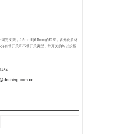
固定支架，4.5mm到6.5mm的底座，多元化多材
器分有带开关和不带开关类型，带开关的均以按压
可供客户选择，按压触感佳，轴心晃动极小，旋转
7454
eching.com.cn