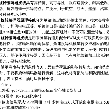
旋转编码器接线
具有高精度、高可靠性、跟踪速度快、耐高低温
动、抗强电磁干扰等特点。广泛应用于航空、航天、船舶、汽车
各种恶劣环境中。
旋转编码器原理接线
分为单路输出和双路输出两种。技术参数
有），和供电电压等。单路输出是指旋转编码器的输出是一组脉
组A/B相位差90度的脉冲，通过这两组脉冲不仅可以测量转速，
旋转编码器接线
是用来测量转速并配合PWM技术可以实现快速
电转换，可将输出轴的角位移、角速度等机械量转换成相应的电脉
不要给轴施加直接的冲击，
编码器轴与机器的连接，应使用柔性
压入。即使使用连接器，因安装不良，也有可能给轴加上比允许
因此，要特别注意。
轴承寿命与使用条件有关，受轴承荷重的影响特别大。如轴承
命，
不要将旋转编码器进行拆解，这样做将有损防油和防滴性能
中，表面有水、油时应擦拭干净。
介绍：
1.外观: φ25×29mm 2.轴径:φ4mm 实心轴 D型切口
3.分辨率: 10~1024脉冲/转
4.输出信号形式: A?B两相+Z相 多种输出方式开放集电极输出,
5.zui高相应频率: 100kHz