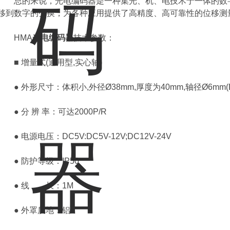
总的来说，光电编码器是一种集光、机、电技术于一体的数字
移到数字的变换，为各种应用提供了高精度、高可靠性的位移测
HMA
光电编码器
技术参数：
■ 增量式(通用型,实心轴)
● 外形尺寸：体积小,外径Ø38mm,厚度为40mm,轴径Ø6mm(
● 分 辨 率：可达2000P/R
● 电源电压：DC5V:DC5V-12V;DC12V-24V
● 防护等级：IP50
● 线 长：1M
● 外罩质地：铝