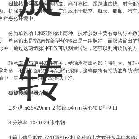
磁旋转编码器
具有高精度、高可靠性、跟踪速度快、耐高低
动、抗强电磁干扰等特点。广泛应用于航空、航天、船舶、汽车
各种恶劣环境中。
分为单路输出和双路输出两种。技术参数主要有每转脉冲数(
等。单路输出是指旋转编码器的输出是一组脉冲，而双路输出的旋
脉冲，通过这两组脉冲不仅可以测量转速，还可以判断旋转的方
轴承寿命与使用条件有关，受轴承荷重的影响特别大。如轴承
承寿命，不要将旋转编码器进行拆解，这样做将有损防油和防滴
油中，表面有水、油时应擦拭干净。
磁旋转编码器
介绍：
1.外观: φ25×29mm 2.轴径:φ4mm 实心轴 D型切口
3.分辨率: 10~1024脉冲/转
4.输出信号形式: A?B两相+Z相 多种输出方式开放集电极输