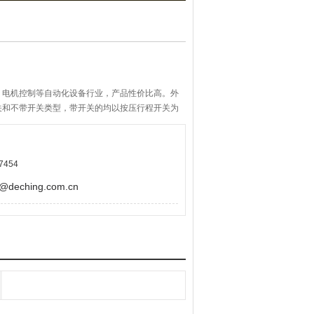
，电机控制等自动化设备行业，产品性价比高。外
关和不带开关类型，带开关的均以按压行程开关为
择，按压触感佳，轴心晃动极小，旋转时有一定手
7454
eching.com.cn