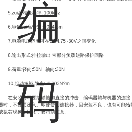
5.zui高相应频率: 100kHz
6.容许zui高转速: 1024rpm
7.电源电压范围可在DC4.75~30V之间变化
8.输出形式:推拉输出 带部分负载短路保护回路
9.荷重:径向:50N 轴向:30N
10.起动扭矩 防尘:≤0.003N?m
在安装时不要给轴施加直接的冲击，编码器轴与机器的连接，
器时，不要硬压入。即使使用连接器，因安装不良，也有可能给
成拨芯现象，因此，要特别注意。