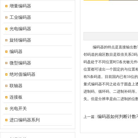
增量编码器
工业编码器
光电编码器
旋转编码器
编码器的特点是直接输出数字量
编码器
邻码道的扇区数目是双倍关系码
码盘处于不同位置时各光敏元件
微型编码器
位置都可读出一个固定的与位置相
绝对值编码器
有N条码道。目前国内已有16位
量式编码器不同之处在于圆盘上透
联轴器
进制码、循环码、二进制补码等。它的
连接板
失。但是分辨率是由二进制的位数
光电开关
编码器如何判断计数
上一篇 :
进口编码器系列