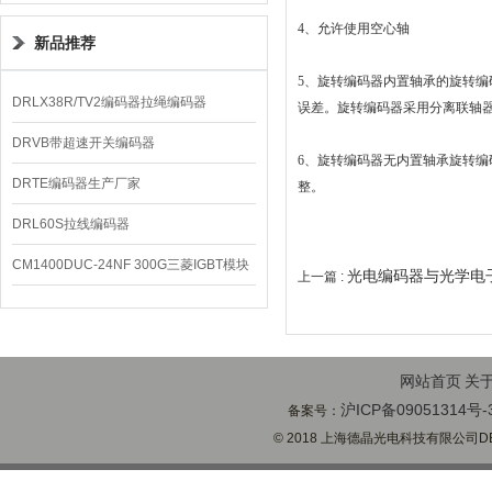
4、允许使用空心轴
新品推荐
5、旋转编码器内置轴承的旋转
DRLX38R/TV2编码器拉绳编码器
误差。旋转编码器采用分离联轴
DRVB带超速开关编码器
6、旋转编码器无内置轴承旋转
DRTE编码器生产厂家
整。
DRL60S拉线编码器
CM1400DUC-24NF 300G三菱IGBT模块
光电编码器与光学电
上一篇 :
网站首页
关
沪ICP备09051314号-
备案号：
© 2018 上海德晶光电科技有限公司DECH