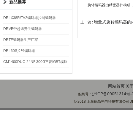
新品推荐
旋转编码器由精密器件构成，故
DRLX38R/TV2编码器拉绳编码器
增量式旋转编码器的
上一篇 :
DRVB带超速开关编码器
DRTE编码器生产厂家
DRL60S拉线编码器
CM1400DUC-24NF 300G三菱IGBT模块
网站首页
关
沪ICP备09051314号-
备案号：
© 2018 上海德晶光电科技有限公司DECH