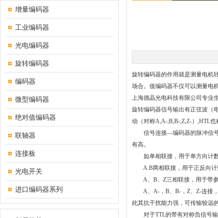
增量编码器
工业编码器
光电编码器
旋转编码器
旋转编码器的作用就是测量电机转
编码器
场合。值编码器不仅可以测量电机
上海德晶光电科技有限公司专业
微型编码器
旋转编码器信号输出有正弦波（电流
绝对值编码器
动（对称A,A-;B,B-;Z,Z
信号连接—编码器的脉冲信号一
联轴器
有高。
连接板
如单相联接，用于单方向计数
A.B两相联接，用于正反向计
光电开关
A、B、Z三相联接，用于带参
进口编码器系列
A、A-，B、B-，Z、Z-连
此其抗干扰能力强，可传输较远
对于TTL的带有对称负信号输出