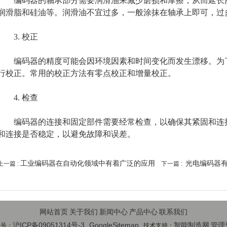
编码器的轴承部分需要润滑油来减少磨损和摩擦，从而延长服
润滑脂和硅油等。润滑油不宜过多，一般涂抹在轴承上即可，过
3. 校正
编码器的精度可能会因环境因素和时间变化而发生漂移。为了
行校正。常用的校正方法有零点校正和增量校正。
4. 检查
编码器的连接和固定部件需要经常检查，以确保其紧固和连接
和连接是否稳定，以避免故障和误差。
工业编码器在自动化领域中有着广泛的应用
光电编码器
上一篇 :
下一篇 :
网站首页
关于我们
新闻中心
产品中心
联系我们
沪ICP备09051314号-3
GoogleSitemap
智能制造网
管理
案号：
技术支持：