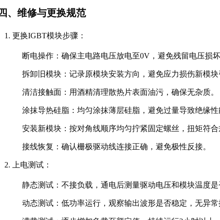
四、维修与更换规范
更换IGBT模块步骤
：
断电操作
：确保主电路电压放电至0V，避免残留电压损
拆卸旧模块
：记录原模块安装方向，避免应力损伤新模块
清洁接触面
：用酒精清理散热片表面油污，确保无杂质。
涂抹导热硅脂
：均匀涂抹薄层硅脂，避免过量导致绝缘性
安装新模块
：按对角线顺序均匀拧紧固定螺丝，扭矩符合规格
接线恢复
：确认栅极驱动线连接正确，避免极性反接。
上电测试
：
静态测试
：不接负载，通电后测量驱动电压和模块温度是
动态测试
：低功率运行，观察输出波形是否稳定，无异常