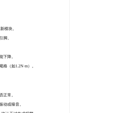
坏新模块。
引脚。
能下降。
（如1.2N·m）。
否正常。
振动或噪音。