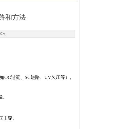
思路和方法
30次
如OC过流、SC短路、UV欠压等）。
发。
压击穿。