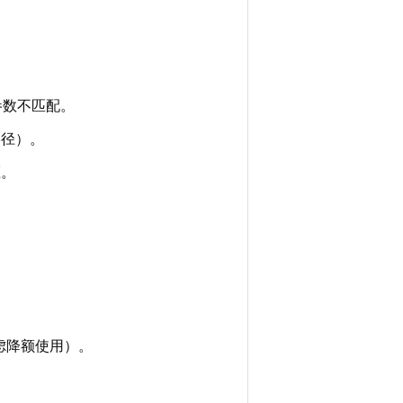
。
参数不匹配。
路径）。
压。
虑降额使用）。