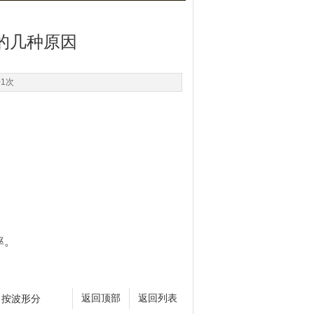
的几种原因
01次
率。
出按波形分
返回顶部
返回列表