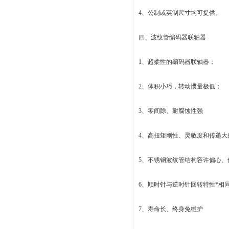
4、公制或英制尺寸均可提供。
四、波纹管编码器联轴器
1、超柔性的编码器联轴器；
2、体积小巧，转动惯量极低；
3、零间隙、耐腐蚀性强
4、高扭矩刚性、灵敏度和传递大
5、不锈钢波纹管结构容许偏心、
6、顺时针与逆时针回转特性*相
7、寿命长、终身免维护