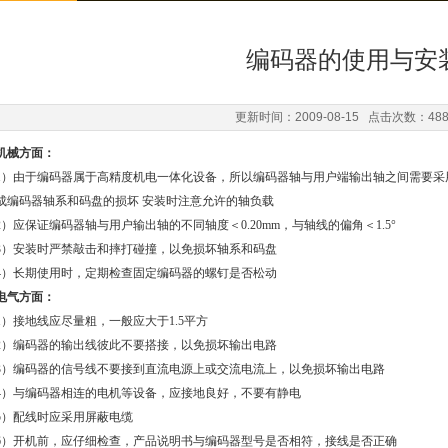
编码器的使用与安
更新时间：2009-08-15 点击次数：48
机械方面：
1）由于编码器属于高精度机电一体化设备，所以编码器轴与用户端输出轴之间需要采
成编码器轴系和码盘的损坏 安装时注意允许的轴负载
2）应保证编码器轴与用户输出轴的不同轴度＜0.20mm，与轴线的偏角＜1.5°
3）安装时严禁敲击和摔打碰撞，以免损坏轴系和码盘
4）长期使用时，定期检查固定编码器的螺钉是否松动
电气方面：
1）接地线应尽量粗，一般应大于1.5平方
2）编码器的输出线彼此不要搭接，以免损坏输出电路
3）编码器的信号线不要接到直流电源上或交流电流上，以免损坏输出电路
4）与编码器相连的电机等设备，应接地良好，不要有静电
5）配线时应采用屏蔽电缆
6）开机前，应仔细检查，产品说明书与编码器型号是否相符，接线是否正确