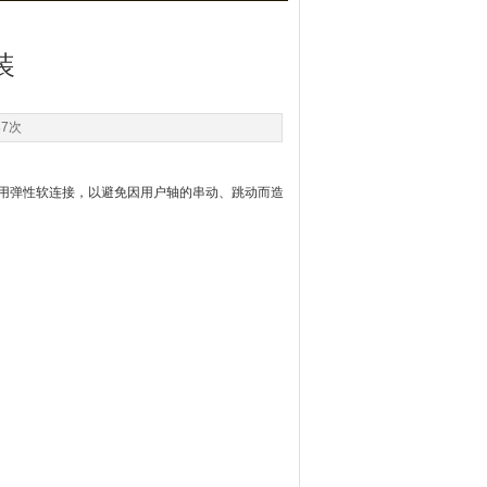
装
87次
用弹性软连接，以避免因用户轴的串动、跳动而造